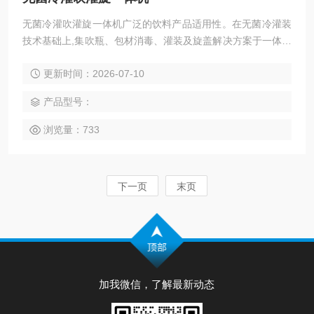
无菌冷灌吹灌旋一体机广泛的饮料产品适用性。在无菌冷灌装
技术基础上,集吹瓶、包材消毒、灌装及旋盖解决方案于一体的
无菌吹灌旋一体机，完整的灭菌工艺，通过完整的隔离区域保
更新时间：2026-07-10
障了液体包装过程中的无菌状态，为所有中性及其他类饮品提
供最完美的包装服务。
产品型号：
浏览量：733
下一页
末页
加我微信，了解最新动态