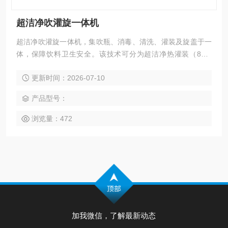
超洁净吹灌旋一体机
超洁净吹灌旋一体机，集吹瓶、消毒、清洗、灌装及旋盖于一
体，保障饮料卫生安全。该技术可分为超洁净热灌装（85-9
2℃）、超洁净中温灌装（68-72℃）、超洁净常温灌装（16-2
更新时间：2026-07-10
5℃）、超洁净低温冷灌装（4-15℃）。
产品型号：
浏览量：472
加我微信，了解最新动态