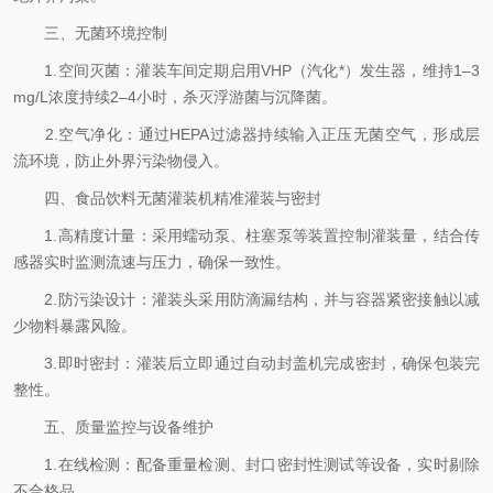
三、无菌环境控制
1.空间灭菌：灌装车间定期启用VHP（汽化*）发生器，维持1–3
mg/L浓度持续2–4小时，杀灭浮游菌与沉降菌。
2.空气净化：通过HEPA过滤器持续输入正压无菌空气，形成层
流环境，防止外界污染物侵入。
四、食品饮料无菌灌装机精准灌装与密封
1.高精度计量：采用蠕动泵、柱塞泵等装置控制灌装量，结合传
感器实时监测流速与压力，确保一致性。
2.防污染设计：灌装头采用防滴漏结构，并与容器紧密接触以减
少物料暴露风险。
3.即时密封：灌装后立即通过自动封盖机完成密封，确保包装完
整性。
五、质量监控与设备维护
1.在线检测：配备重量检测、封口密封性测试等设备，实时剔除
不合格品。