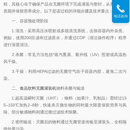
程，其核心在于确保产品在无菌环境下完成灌装与密封，从而延长保
质期并保留营养成分。以下是该过程的详细步骤及技术要点：
电话咨询
一、容器预处理阶段
1.清洗：采用高压水喷射或多级清洗系统，去除容器内外杂质。
例如，使用200目滤布过滤原水，并通过COP（清洁操作程序）程序
进行深度清洁。
2.杀菌：常见方法包括*蒸汽熏蒸、紫外线（UV）照射或高温热
风干燥。
3.干燥：利用HEPA过滤的无菌空气吹干容器内部，避免二次污
染。
二、
食品饮料无菌灌装机
物料杀菌与输送
1.超高温瞬时灭菌（UHT）：物料（如果汁、乳制品）需经过13
5–150℃加热2–8秒，快速杀灭微生物的同时最大限度保留营养与风
味。部分敏感物料则通过微过滤技术除菌。
2.密闭输送：灭菌后的物料通过无菌管道传输至灌装头，全程隔
绝外界污染。