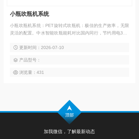
小瓶吹瓶机系统
小瓶吹瓶机系统：PET旋转式吹瓶机：极佳的生产效率，无限
灵活的配置。中水智能吹瓶能耗对比国内同行，节约用电30%
以上，节约用气10%以上，以24000吹灌旋生产线为例，按每
更新时间：2026-07-10
天生产22小时，每年生产280天计算，仅用电（吹瓶和空压）
一项，可节省55万人民币/年左右。
产品型号：
浏览量：431
加我微信，了解最新动态