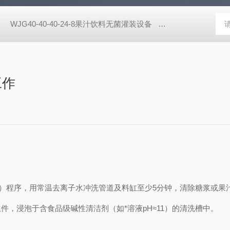
机
WJG40-40-40-24-8果汁饮料无菌灌装设备
PET瓶无菌灌装机
工作
）程序，用常温去离子水冲洗管道及料缸至少5分钟，清除糖浆或果
浸泡于含食品级碱性清洁剂（如*溶液pH≈11）的清洗槽中。