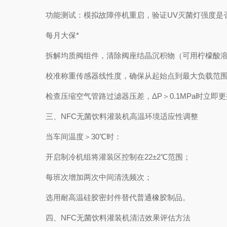
功能测试：模拟故障停机重启，验证UV灭菌灯强度是否维持
每月大保*
拆解均质阀组件，清除阀座结晶沉积物（可用柠檬酸溶
校准称重传感器线性度，确保从起始点到最大负载范围内的
检查压缩空气管路过滤器压差，ΔP＞0.1MPa时立即更
三、NFC无菌饮料灌装机高温环境适应性调整
当车间温度＞30℃时：
开启制冷机组将灌装区控制在22±2℃范围；
每班次增加两次中间清洗频次；
选用耐高温硅胶密封件替代普通橡胶制品。
四、NFC无菌饮料灌装机清洁效果评估方法