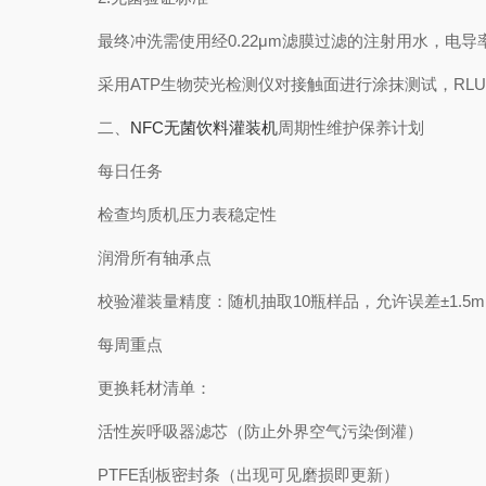
最终冲洗需使用经0.22μm滤膜过滤的注射用水，电导率应
采用ATP生物荧光检测仪对接触面进行涂抹测试，RLU值须
二、
NFC无菌饮料灌装机
周期性维护保养计划
每日任务
检查均质机压力表稳定性
润滑所有轴承点
校验灌装量精度：随机抽取10瓶样品，允许误差±1.5m
每周重点
更换耗材清单：
活性炭呼吸器滤芯（防止外界空气污染倒灌）
PTFE刮板密封条（出现可见磨损即更新）