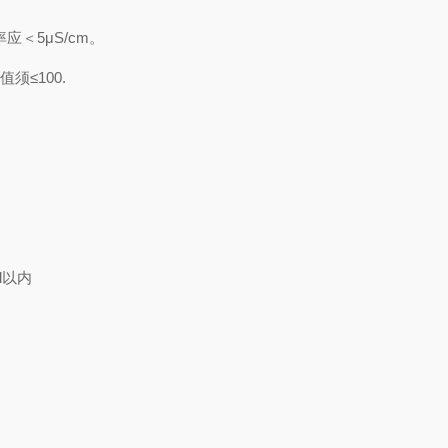
＜5μS/cm。
≤100.
l以内