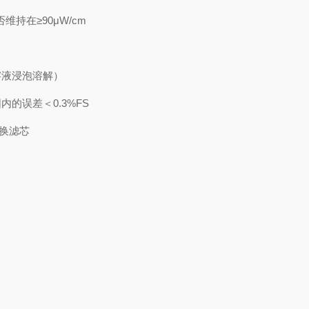
在≥90μW/cm
液浸泡溶解）
误差＜0.3%FS
换滤芯